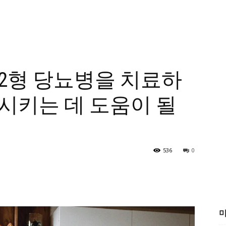
2형 당뇨병을 치료하
시키는 데 도움이 될
536
0
미