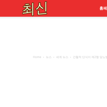
최
홈페
신
Home
뉴스
세계 뉴스
간헐적 단식이 제2형 당뇨