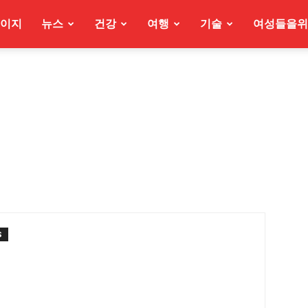
이지
뉴스
건강
여행
기술
여성들을위
S