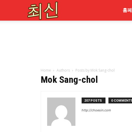
최
홈페
신
Home
Authors
Posts by Mok Sang-chol
Mok Sang-chol
207 POSTS
0 COMMENT
http://choesin.com