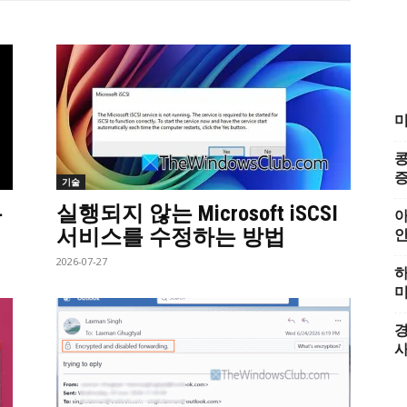
미
콩
증
기술
무
실행되지 않는 Microsoft iSCSI
아
서비스를 수정하는 방법
2026-07-27
하
미
경