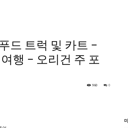
드 트럭 및 카트 –
여행 – 오리건 주 포
960
0
미