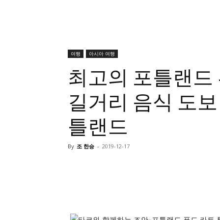
여행
아시아 여행
최고의 포틀랜드 푸
길거리 음식 도보 
틀랜드
By
조 한승
-
2019-12-17
의