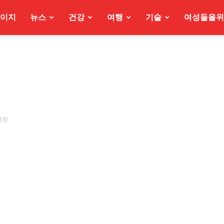
이지
뉴스
건강
여행
기술
여성들을위
영향