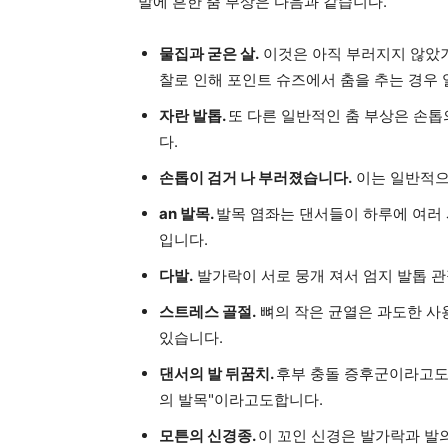
발에 흔한 춤 부상은 다음과 같습니다.
물집과 굳은 살.
이것은 아직 부러지지 않았
찰로 인해 포인트 슈즈에서 춤을 추는 경우
자란 발톱.
또 다른 일반적인 춤 부상은 손톱
다.
손톱이 검거 나 부러졌습니다.
이는 일반적으로
an 발목.
발목 염좌는 댄서들이 하루에 여러
입니다.
다발.
발가락이 서로 뭉개 져서 엄지 발톱 
스트레스 골절.
뼈의 작은 균열은 과도한 사
있습니다.
댄서의 발 뒤꿈치.
후부 충돌 증후군이라고도
의 발목"이라고도합니다.
모튼의 신경종.
이 꼬인 신경은 발가락과 발