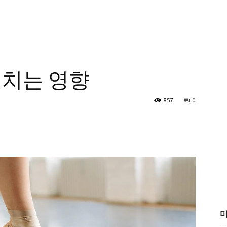
미치는 영향
857
0
미