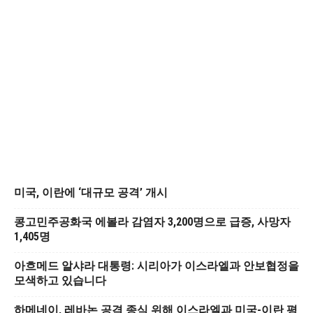
미국, 이란에 ‘대규모 공격’ 개시
콩고민주공화국 에볼라 감염자 3,200명으로 급증, 사망자
1,405명
아흐메드 알샤라 대통령: 시리아가 이스라엘과 안보협정을
모색하고 있습니다
하메네이, 레바논 공격 종식 위해 이스라엘과 미국-이란 평