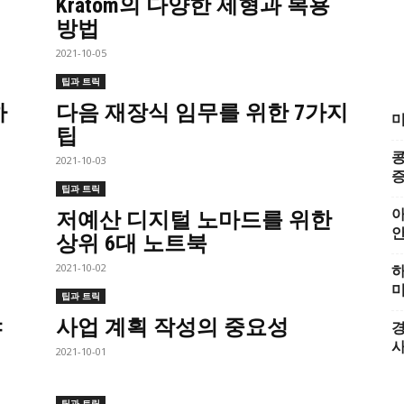
Kratom의 다양한 제형과 복용
방법
2021-10-05
팁과 트릭
하
다음 재장식 임무를 위한 7가지
미
팁
콩
2021-10-03
증
팁과 트릭
아
저예산 디지털 노마드를 위한
상위 6대 노트북
2021-10-02
하
미
팁과 트릭
야
사업 계획 작성의 중요성
경
2021-10-01
팁과 트릭