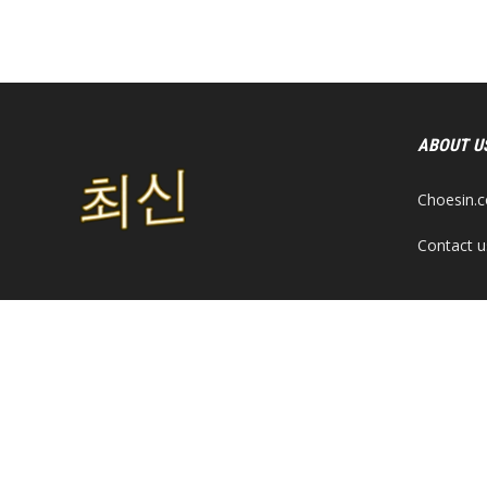
ABOUT U
Choesi
Contact u