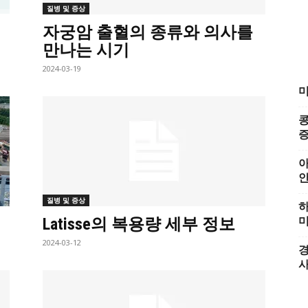
질병 및 증상
자궁암 출혈의 종류와 의사를
만나는 시기
2024-03-19
미
콩
증
아
질병 및 증상
하
Latisse의 복용량 세부 정보
미
2024-03-12
경