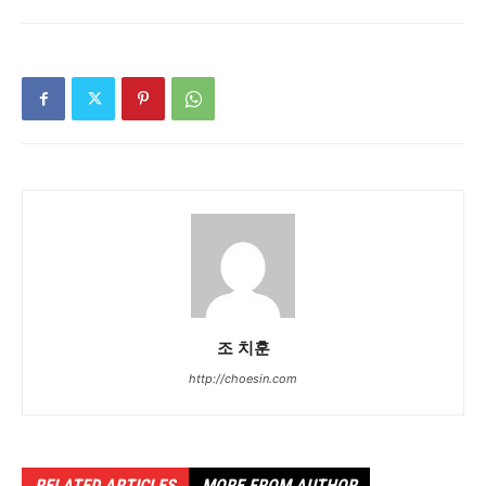
조 치훈
http://choesin.com
RELATED ARTICLES
MORE FROM AUTHOR