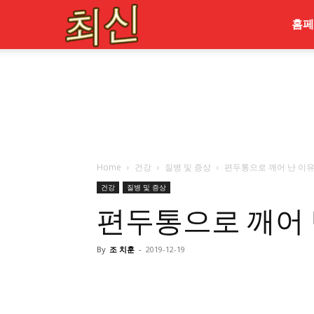
최
홈페
신
Home
건강
질병 및 증상
편두통으로 깨어 난 이유
건강
질병 및 증상
편두통으로 깨어 
By
조 치훈
-
2019-12-19