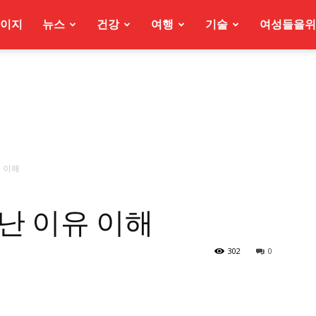
이지
뉴스
건강
여행
기술
여성들을위
 이해
난 이유 이해
302
0