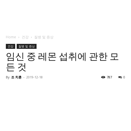
Home
건강
질병 및 증상
건강
질병 및 증상
임신 중 레몬 섭취에 관한 모
든 것
By
조 치훈
-
2019-12-18
787
0