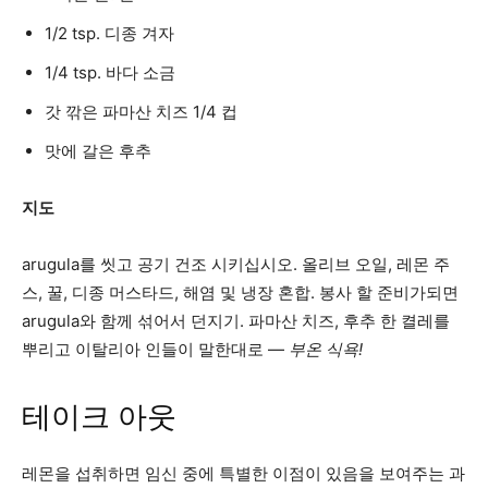
1/2 tsp. 디종 겨자
1/4 tsp. 바다 소금
갓 깎은 파마산 치즈 1/4 컵
맛에 갈은 후추
지도
arugula를 씻고 공기 건조 시키십시오. 올리브 오일, 레몬 주
스, 꿀, 디종 머스타드, 해염 및 냉장 혼합. 봉사 할 준비가되면
arugula와 함께 섞어서 던지기. 파마산 치즈, 후추 한 켤레를
뿌리고 이탈리아 인들이 말한대로 —
부온 식욕!
테이크 아웃
레몬을 섭취하면 임신 중에 특별한 이점이 있음을 보여주는 과