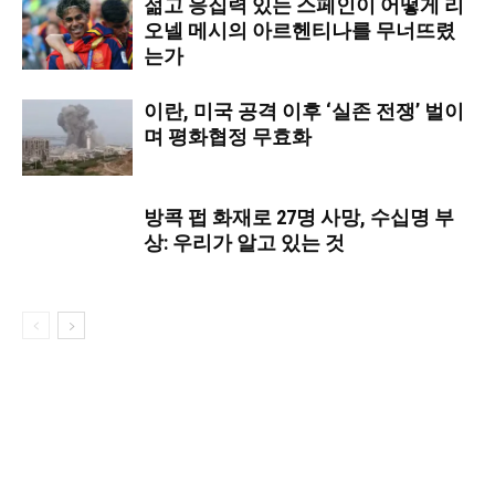
젊고 응집력 있는 스페인이 어떻게 리
오넬 메시의 아르헨티나를 무너뜨렸
는가
이란, 미국 공격 이후 ‘실존 전쟁’ 벌이
며 평화협정 무효화
방콕 펍 화재로 27명 사망, 수십명 부
상: 우리가 알고 있는 것