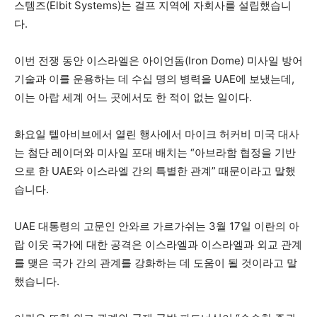
스템즈(Elbit Systems)는 걸프 지역에 자회사를 설립했습니
다.
이번 전쟁 동안 이스라엘은 아이언돔(Iron Dome) 미사일 방어
기술과 이를 운용하는 데 수십 명의 병력을 UAE에 보냈는데,
이는 아랍 세계 어느 곳에서도 한 적이 없는 일이다.
화요일 텔아비브에서 열린 행사에서 마이크 허커비 미국 대사
는 첨단 레이더와 미사일 포대 배치는 “아브라함 협정을 기반
으로 한 UAE와 이스라엘 간의 특별한 관계” 때문이라고 말했
습니다.
UAE 대통령의 고문인 안와르 가르가쉬는 3월 17일 이란의 아
랍 이웃 국가에 대한 공격은 이스라엘과 이스라엘과 외교 관계
를 맺은 국가 간의 관계를 강화하는 데 도움이 될 것이라고 말
했습니다.