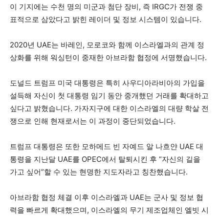
이 기지에는 수천 명의 미군과 첨단 장비, 즉 IRGC가 전쟁 중
표적으로 삼았다고 밝힌 레이더 및 정보 시스템이 있습니다.
2020년 UAE는 바레인, 모로코와 함께 이스라엘과의 관계 정
상화를 위해 워싱턴이 중재한 아브라함 협정에 서명했습니다.
도널드 트럼프 미국 대통령은 특히 사우디아라비아의 가입을
설득해 자신이 첫 대통령 임기 동안 중개했던 거래를 확대하고
싶다고 밝혔습니다. 가자지구에 대한 이스라엘의 대량 학살 전
쟁으로 인해 현재로서는 이 과정이 중단되었습니다.
트럼프 대통령은 또한 모하메드 빈 자예드 알 나흐얀 UAE 대
통령을 지난달 UAE를 OPEC에서 탈퇴시킨 후 “자신의 길을
가고 싶어”할 수 있는 현명한 지도자라고 칭찬했습니다.
아브라함 협정 체결 이후 이스라엘과 UAE는 군사 및 정보 협
력을 빠르게 확대했으며, 이스라엘의 무기 제조업체인 엘빗 시