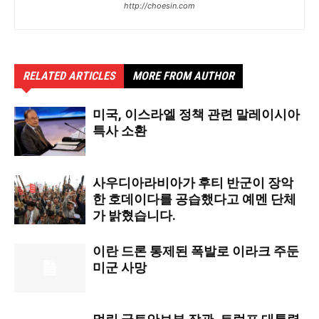
http://choesin.com
RELATED ARTICLES
MORE FROM AUTHOR
미국, 이스라엘 정책 관련 말레이시아
특사 소환
사우디아라비아가 후티 반군이 장악
한 호데이다를 공습했다고 예멘 단체
가 밝혔습니다.
이란 드론 통제된 폭발로 이라크 주둔
미군 사망