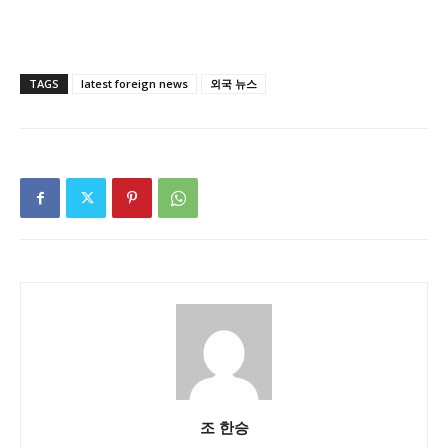
TAGS
latest foreign news
외국 뉴스
조 한승