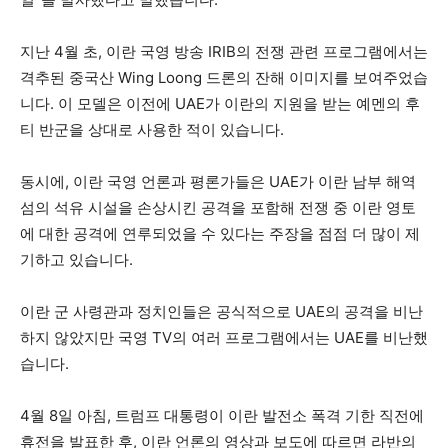
지난 4월 초, 이란 국영 방송 IRIB의 전쟁 관련 프로그램에서는
격추된 중국산 Wing Loong 드론의 잔해 이미지를 보여주었습
니다. 이 모델은 이전에 UAE가 이란의 지원을 받는 예멘의 후
티 반군을 상대로 사용한 적이 있습니다.
동시에, 이란 국영 언론과 평론가들은 UAE가 이란 남부 해역
섬의 석유 시설을 손상시킨 공격을 포함해 전쟁 중 이란 영토
에 대한 공격에 연루되었을 수 있다는 주장을 점점 더 많이 제
기하고 있습니다.
이란 군 사령관과 정치인들은 공식적으로 UAE의 공격을 비난
하지 않았지만 국영 TV의 여러 프로그램에서는 UAE를 비난했
습니다.
4월 8일 아침, 트럼프 대통령이 이란 발전소 폭격 기한 직전에
휴전을 발표한 후, 이란 언론의 영상과 보도에 따르면 라반의