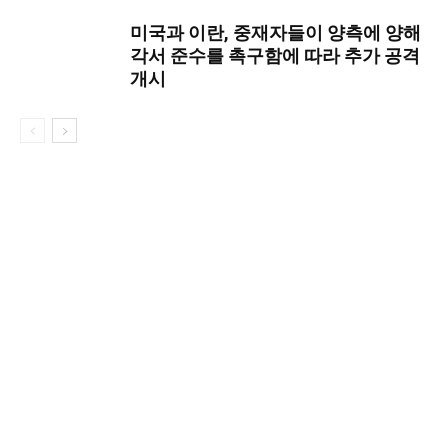
미국과 이란, 중재자들이 양측에 양해
각서 준수를 촉구함에 따라 추가 공격
개시