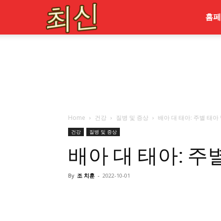
최
홈페
신
Home
건강
질병 및 증상
배아 대 태아: 주별 태아
건강
질병 및 증상
배아 대 태아: 주
By
조 치훈
-
2022-10-01