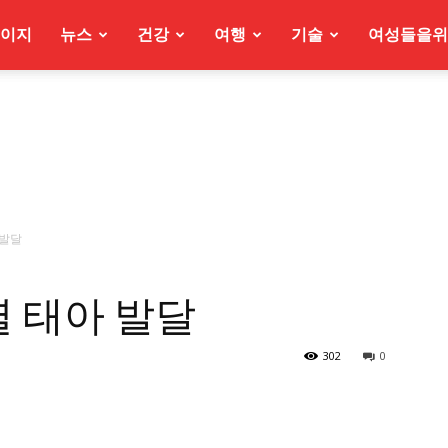
이지
뉴스
건강
여행
기술
여성들을위
 발달
별 태아 발달
302
0