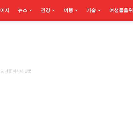
이지
뉴스
건강
여행
기술
여성들을위
 및 리틀 하바나 방문