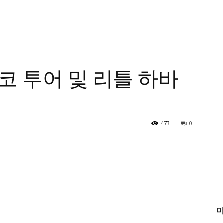
코 투어 및 리틀 하바
473
0
미