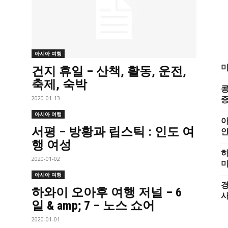
아시아 여행
미
건지 휴일 – 산책, 활동, 운전,
축제, 숙박
콩
2020-01-13
증
아시아 여행
아
서평 – 방황과 립스틱 : 인도 여
행 여성
하
2020-01-02
미
아시아 여행
경
하와이 오아후 여행 저널 – 6
일 & amp; 7 – 노스 쇼어
2020-01-01