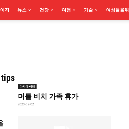
이지
뉴스
건강
여행
기술
여성들을위
 tips
아시아 여행
머틀 비치 가족 휴가
2020-02-02
을