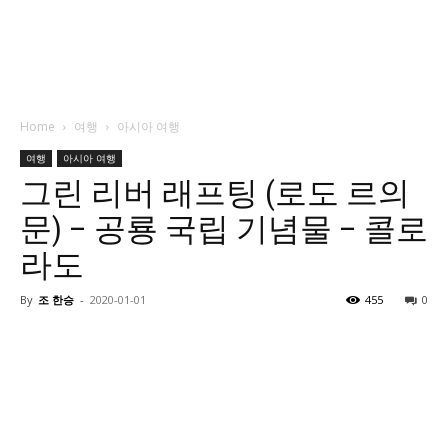
Home
여행
아시아 여행
여행
아시아 여행
그린 리버 래프팅 (로도 르의
문) – 공룡 국립 기념물 – 콜로
라도
By
조 한승
-
2020-01-01
455
0