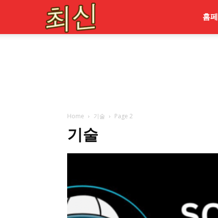
최
홈페
신
Home
기술
Page 2
기술