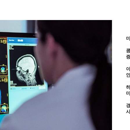
미
콩
증
아
하
미
경