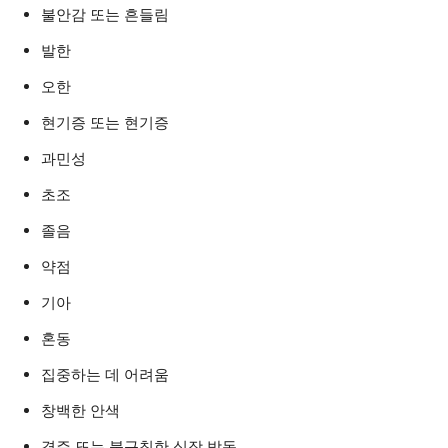
불안감 또는 흔들림
발한
오한
현기증 또는 현기증
과민성
초조
졸음
약점
기아
혼동
집중하는 데 어려움
창백한 안색
경주 또는 불규칙한 심장 박동