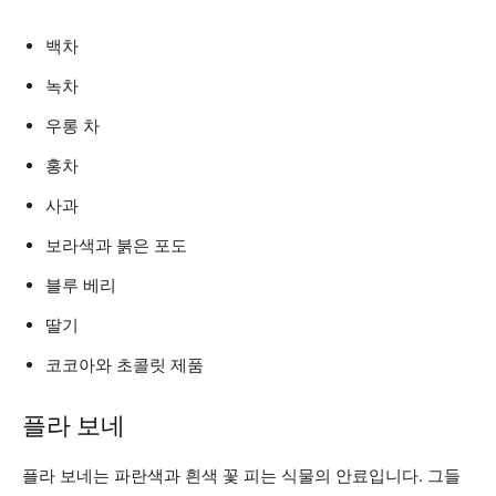
백차
녹차
우롱 차
홍차
사과
보라색과 붉은 포도
블루 베리
딸기
코코아와 초콜릿 제품
플라 보네
플라 보네는 파란색과 흰색 꽃 피는 식물의 안료입니다. 그들