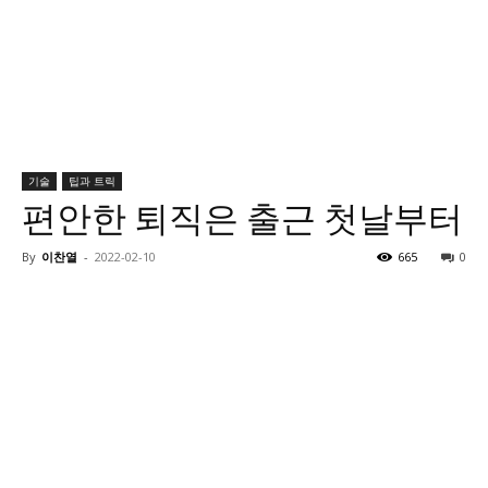
기술
팁과 트릭
편안한 퇴직은 출근 첫날부터
By
이찬열
-
2022-02-10
665
0