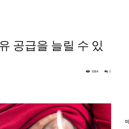
유 공급을 늘릴 수 있
1084
0
미