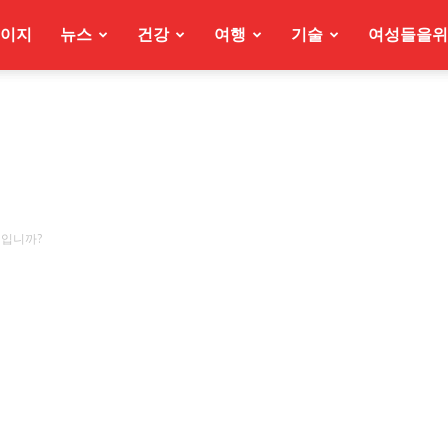
이지
뉴스
건강
여행
기술
여성들을위
엇입니까?