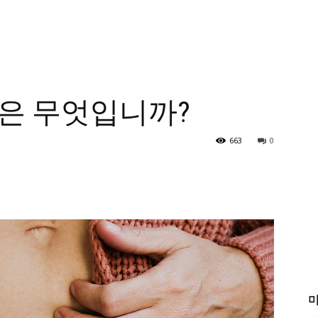
은 무엇입니까?
663
0
미