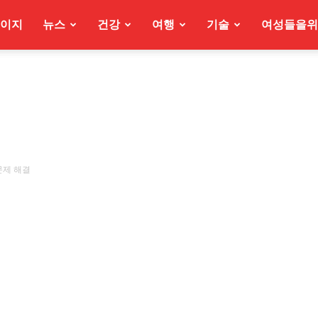
이지
뉴스
건강
여행
기술
여성들을위
문제 해결