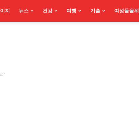
이지
뉴스
건강
여행
기술
여성들을위
요?