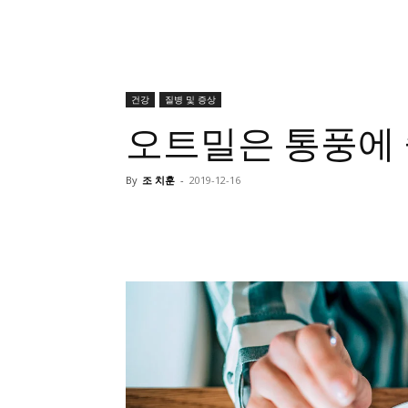
건강
질병 및 증상
오트밀은 통풍에
By
조 치훈
-
2019-12-16