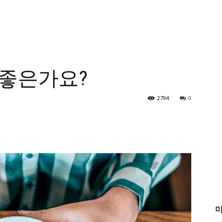
 좋은가요?
2794
0
미