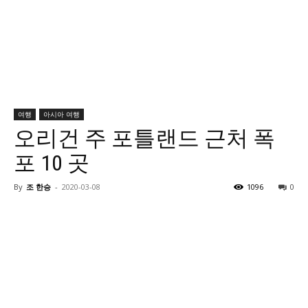
여행
아시아 여행
오리건 주 포틀랜드 근처 폭
포 10 곳
By
조 한승
-
2020-03-08
1096
0