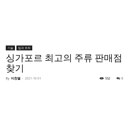
기술
팁과 트릭
싱가포르 최고의 주류 판매점
찾기
By
이찬열
-
2021-10-01
552
0