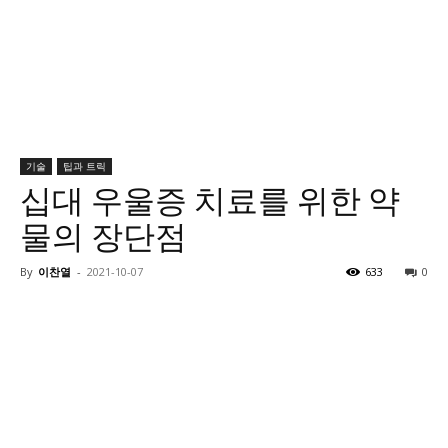
기술
팁과 트릭
십대 우울증 치료를 위한 약
물의 장단점
By
이찬열
-
2021-10-07
633
0