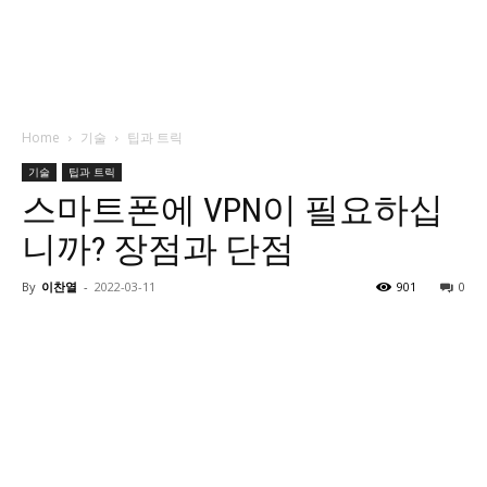
Home
기술
팁과 트릭
기술
팁과 트릭
스마트폰에 VPN이 필요하십
니까? 장점과 단점
By
이찬열
-
2022-03-11
901
0