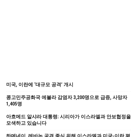
미국, 이란에 ‘대규모 공격’ 개시
콩고민주공화국 에볼라 감염자 3,200명으로 급증, 사망자
1,405명
아흐메드 알샤라 대통령: 시리아가 이스라엘과 안보협정을
모색하고 있습니다
하메네이, 레바논 공격 종식 위해 이스라엘과 미국-이란 평