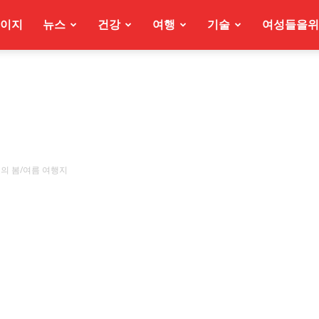
이지
뉴스
건강
여행
기술
여성들을위
의 봄/여름 여행지