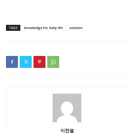
TAGS
knowledge for daily life
solution
이찬열