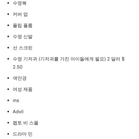
수영복
커버 업
플립 플롭
수영 신발
선 스크린
수영 기저귀 (기저귀를 가진 아이들에게 필요) 2 달러 $
2.50
색안경
여성 제품
ms
Advil
펩토 비 스몰
드라마 민