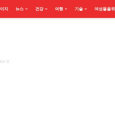
이지
뉴스
건강
여행
기술
여성들을위
있는 것