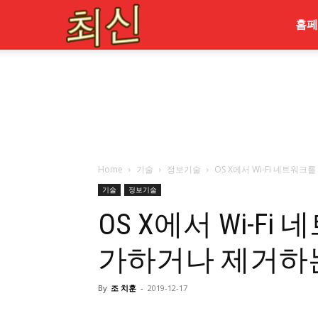
최
홈페
신
Home
기술
정보기술
OS X에서 Wi-Fi 네트워
기술
정보기술
OS X에서 Wi-F
가하거나 제거하
By
조 치훈
-
2019-12-17