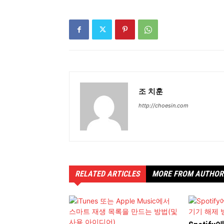
조 치훈
http://choesin.com
RELATED ARTICLES
MORE FROM AUTHOR