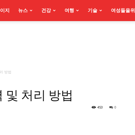
이지
뉴스
건강
여행
기술
여성들을위
 처리 방법
항력 및 처리 방법
453
0