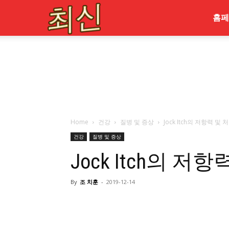
최
홈페
신
Home
건강
질병 및 증상
Jock Itch의 저항력 및
건강
질병 및 증상
Jock Itch의 저
By
조 치훈
-
2019-12-14