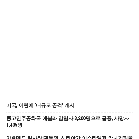
미국, 이란에 ‘대규모 공격’ 개시
콩고민주공화국 에볼라 감염자 3,200명으로 급증, 사망자
1,405명
아흐메드 알샤라 대통령: 시리아가 이스라엘과 안보협정을