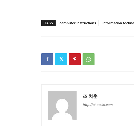
TAGS
computer instructions
information techn
조 치훈
http://choesin.com