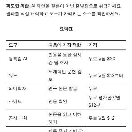
과도한 의존.
AI 제안을 결론이 아닌 출발점으로 취급하세요.
결과를 직접 해석하고 도구가 가리키는 소스를 확인하세요.
요약표
도구
다음에 가장 적합
가격
인용을 통한 실시
당혹감 AI
무료 \/월 $20
간 웹 조사
체계적인 문헌 검
유도
무료 \/월 $12부터
토
의미학자
연구 논문 발굴
무료
무료 평가판 \/월
사이트
인용 확인
$12부터
논문을 읽고 이해
공상 과학
무료 \/월 $12
하기
빠른 증거 기반 답