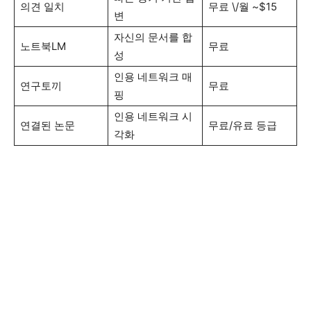
의견 일치
무료 \/월 ~$15
변
자신의 문서를 합
노트북LM
무료
성
인용 네트워크 매
연구토끼
무료
핑
인용 네트워크 시
연결된 논문
무료/유료 등급
각화