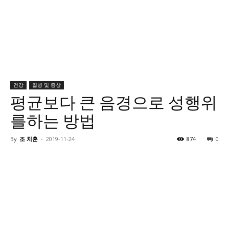
건강
질병 및 증상
평균보다 큰 음경으로 성행위
를하는 방법
By
조 치훈
-
2019-11-24
874
0