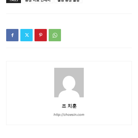
조 치훈
http://choesin.com