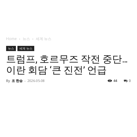
Home
뉴스
세계 뉴스
뉴스
세계 뉴스
트럼프, 호르무즈 작전 중단…
이란 회담 ‘큰 진전’ 언급
By
조 한승
-
2026-05-08
44
0