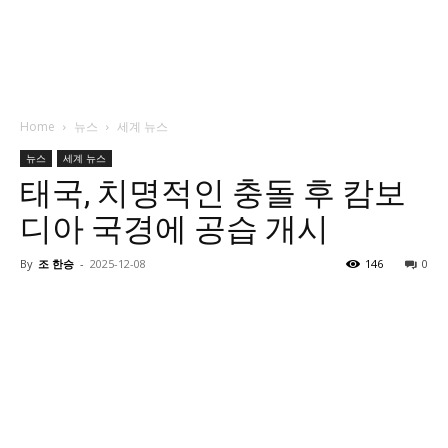
Home
뉴스
세계 뉴스
뉴스
세계 뉴스
태국, 치명적인 충돌 후 캄보
디아 국경에 공습 개시
By
조 한승
-
2025-12-08
146
0