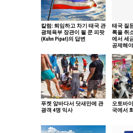
칼럼: 퇴임하고 차기 태국 관
태국 질
광체육부 장관이 될 쿤 피팟
록을 취
(Kuhn Pipat)의 답변
에서 세
공제해야
푸켓 앞바다서 닷새만에 관
오토바이
광객 4명 익사
국에서 