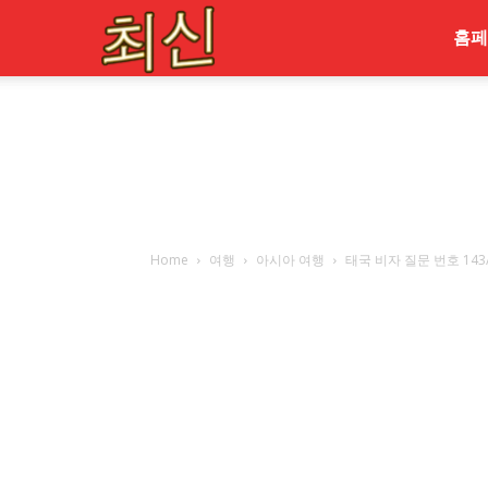
최
홈페
신
Home
여행
아시아 여행
태국 비자 질문 번호 143