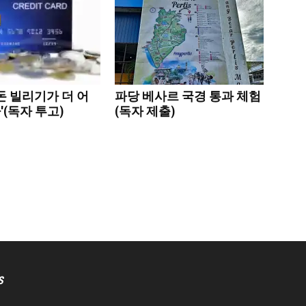
돈 빌리기가 더 어
파당 베사르 국경 통과 체험
(독자 투고)
(독자 제출)
S