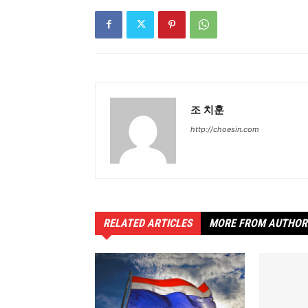
조 치훈
http://choesin.com
RELATED ARTICLES
MORE FROM AUTHOR