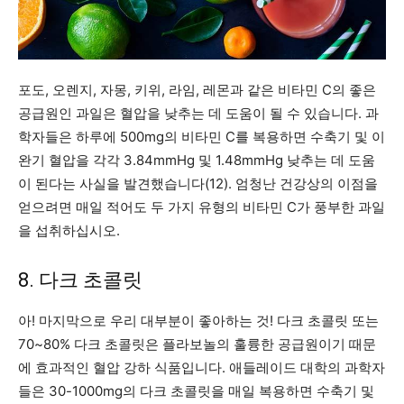
포도, 오렌지, 자몽, 키위, 라임, 레몬과 같은 비타민 C의 좋은
공급원인 과일은 혈압을 낮추는 데 도움이 될 수 있습니다. 과
학자들은 하루에 500mg의 비타민 C를 복용하면 수축기 및 이
완기 혈압을 각각 3.84mmHg 및 1.48mmHg 낮추는 데 도움
이 된다는 사실을 발견했습니다(12). 엄청난 건강상의 이점을
얻으려면 매일 적어도 두 가지 유형의 비타민 C가 풍부한 과일
을 섭취하십시오.
8. 다크 초콜릿
아! 마지막으로 우리 대부분이 좋아하는 것! 다크 초콜릿 또는
70~80% 다크 초콜릿은 플라보놀의 훌륭한 공급원이기 때문
에 효과적인 혈압 강하 식품입니다. 애들레이드 대학의 과학자
들은 30-1000mg의 다크 초콜릿을 매일 복용하면 수축기 및