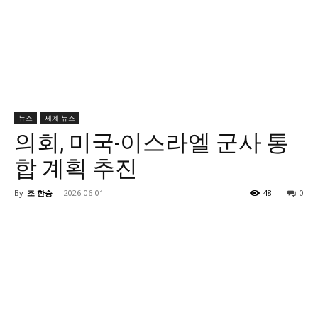
뉴스
세계 뉴스
의회, 미국-이스라엘 군사 통
합 계획 추진
By
조 한승
-
2026-06-01
48
0