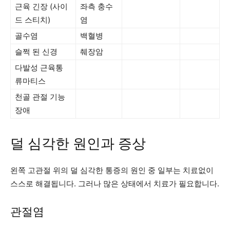
근육 긴장 (사이
좌측 충수
드 스티치)
염
골수염
백혈병
슬쩍 된 신경
췌장암
다발성 근육통
류마티스
천골 관절 기능
장애
덜 심각한 원인과 증상
왼쪽 고관절 위의 덜 심각한 통증의 원인 중 일부는 치료없이
스스로 해결됩니다. 그러나 많은 상태에서 치료가 필요합니다.
관절염