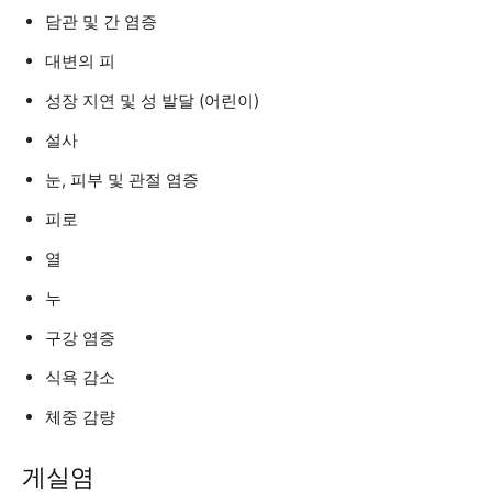
담관 및 간 염증
대변의 피
성장 지연 및 성 발달 (어린이)
설사
눈, 피부 및 관절 염증
피로
열
누
구강 염증
식욕 감소
체중 감량
게실염