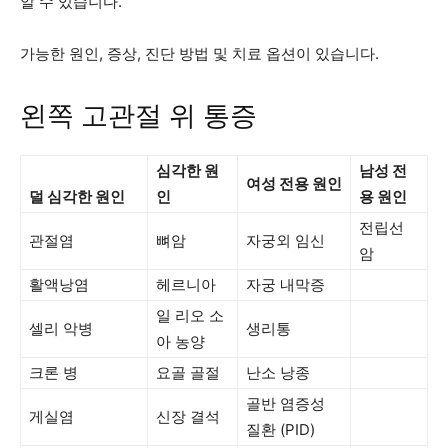
알 수 있습니다.
가능한 원인, 증상, 진단 방법 및 치료 옵션이 있습니다.
왼쪽 고관절 위 통증
심각한 원
남성 전
여성 전용 원인
덜 심각한 원인
인
용 원인
전립선
관절염
뼈암
자궁외 임신
암
활액낭염
헤르니아
자궁 내막증
일 리오 소
셀리 악병
생리통
아 농양
크론 병
요골 골절
난소 낭종
골반 염증성
게실염
신장 결석
질환 (PID)