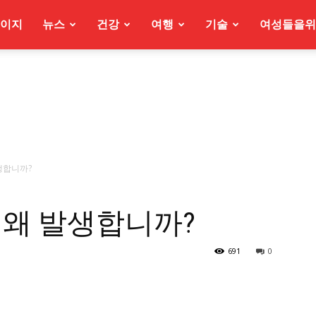
이지
뉴스
건강
여행
기술
여성들을위
생합니까?
 왜 발생합니까?
691
0