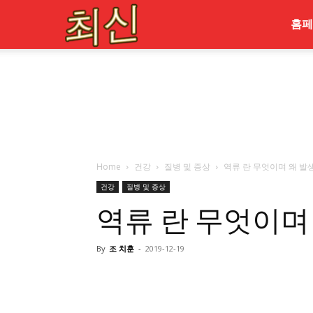
최
홈페
신
Home
건강
질병 및 증상
역류 란 무엇이며 왜 발
건강
질병 및 증상
역류 란 무엇이며
By
조 치훈
-
2019-12-19