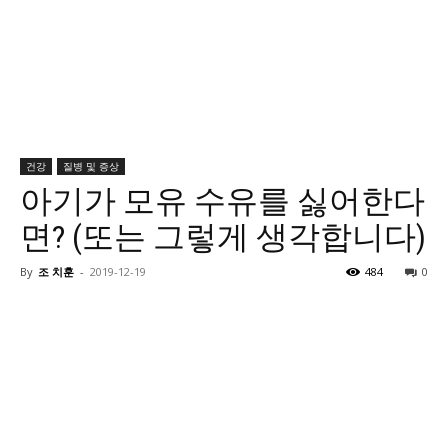
건강
질병 및 증상
아기가 모유 수유를 싫어한다
면? (또는 그렇게 생각합니다)
By
조 치훈
-
2019-12-19
484
0