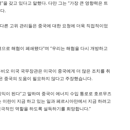
”을 갖고 있다고 말했다. 다만 그는 “가장 큰 영향력은 트
다.
다른 고위 관리들은 중국에 대한 요청에 더욱 직접적이었
격으로 해협이 폐쇄됐다”며 “우리는 해협을 다시 개방하고
루비오 미국 국무장관은 미국이 중국에게 더 많은 조치를 취
은 중국의 도움이 필요하지 않다고 주장했습니다.
이익이 된다”고 말하며 중국이 에너지 수입 통로로 호르무즈
는 이란이 지금 하고 있는 일과 페르시아만에서 지금 하려고
적극적인 역할을 하도록 설득하기를 희망합니다.”