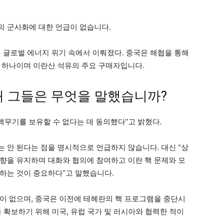
의 군사화에 대한 언급이 없습니다.
 글로벌 에너지 위기 속에서 이뤄졌다. 중국은 해협을 통해
 하나이며 이란산 석유의 주요 구매자입니다.
해 그들은 무엇을 말했습니까?
핵무기를 보유할 수 없다는 데 동의했다”고 밝혔다.
 안 된다는 점을 명시적으로 언급하지 않습니다. 대신 “상
향을 유지하며 대화와 협의에 참여하고 이란 핵 문제와 모
하는 것이 중요하다”고 말했습니다.
이 없으며, 중국은 이전에 테헤란의 핵 프로그램을 중단시
 확보하기 위해 미국, 유럽 국가 및 러시아와 협력한 적이