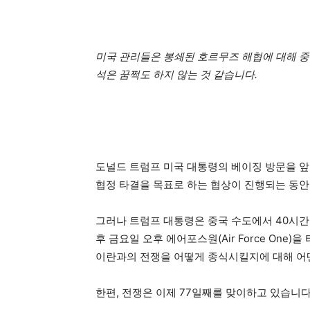
미국 관리들은 봉쇄된 호르무즈 해협에 대해 중
석은 꿈쩍도 하지 않는 것 같습니다.
도널드 트럼프 미국 대통령의 베이징 방문을 앞
협정 타결을 목표로 하는 협상이 진행되는 동안
그러나 트럼프 대통령은 중국 수도에서 40시간
후 금요일 오후 에어포스원(Air Force One
이란과의 전쟁을 어떻게 종식시킬지에 대해 어
한편, 전쟁은 이제 77일째를 맞이하고 있습니다