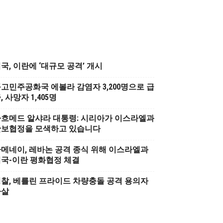
국, 이란에 ‘대규모 공격’ 개시
고민주공화국 에볼라 감염자 3,200명으로 급
, 사망자 1,405명
흐메드 알샤라 대통령: 시리아가 이스라엘과
안보협정을 모색하고 있습니다
메네이, 레바논 공격 종식 위해 이스라엘과
국-이란 평화협정 체결
찰, 베를린 프라이드 차량충돌 공격 용의자
사살