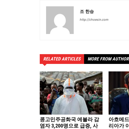
조 한승
http://choesin.com
RELATED ARTICLES
MORE FROM AUTHOR
콩고민주공화국 에볼라 감
아흐메드
염자 3,200명으로 급증, 사
리아가 