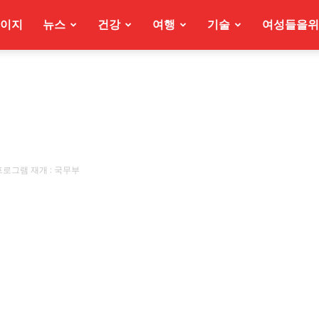
이지
뉴스
건강
여행
기술
여성들을위
프로그램 재개 : 국무부