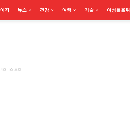
이지
뉴스
건강
여행
기술
여성들을위
 비즈니스 보호